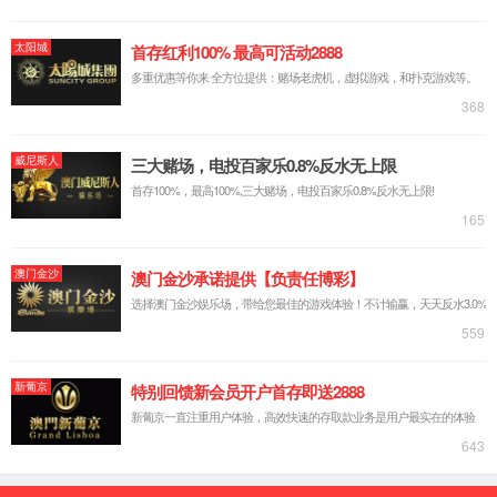
据孙宇介绍，
集团7237网站将
并配套完善的化学
当天，由太阳集
平台将围绕合成聚
渠道，提供聚氨酯
太阳集团723
高的聚氨酯泡沫稳