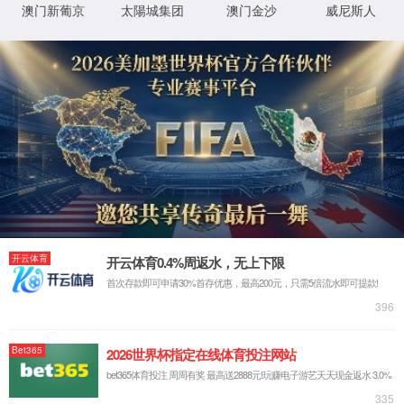
社会责任
REACH法规
REACH概览：
EHS方针与目标
REACH是欧盟法规《化学品的注
EHS管理体系
Restriction of
REACH法规
太阳集团7237网站于
是太阳集团7237网站
REACH基本原则：
REACH 法规基本
REACH目标：
这是一个涉及化学品生
害化合物的创新能力，
任何商品都必须有一个
REACH要求凡进口